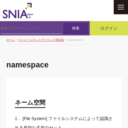
SNIA
検索
ログイン
ホーム
>
ストレージネットワーキング用語集
> namespace
namespace
ネーム空間
1． [File System] ファイルシステムによって認識さ
れる有効な名前のセット．