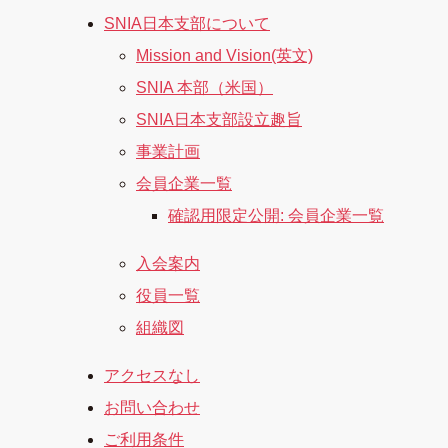
SNIA日本支部について
Mission and Vision(英文)
SNIA 本部（米国）
SNIA日本支部設立趣旨
事業計画
会員企業一覧
確認用限定公開: 会員企業一覧
入会案内
役員一覧
組織図
アクセスなし
お問い合わせ
ご利用条件