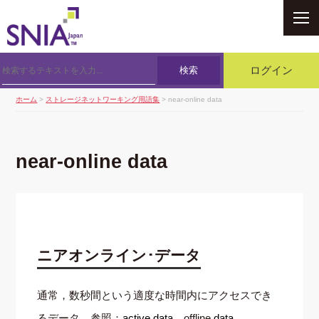
SNIA
検索
ログイン
ホーム
>
ストレージネットワーキング用語集
> near-online data
near-online data
ニアオンライン･データ
通常，数秒間という適度な時間内にアクセスでき
るデータ．参照：
active data
，offline
data