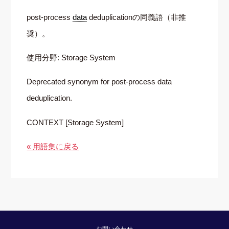
post-process
data
deduplicationの同義語（非推
奨）。
使用分野: Storage System
Deprecated synonym for post-process data
deduplication.
CONTEXT [Storage System]
« 用語集に戻る