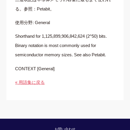
る。参照：Petabit。
使用分野: General
Shorthand for 1,125,899,906,842,624 (2^50) bits.
Binary notation is most commonly used for
semiconductor memory sizes. See also Petabit.
CONTEXT [General]
« 用語集に戻る
お問い合わせ