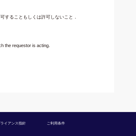
許可することもしくは許可しないこと．
ch the requestor is acting.
プライアンス指針
ご利用条件