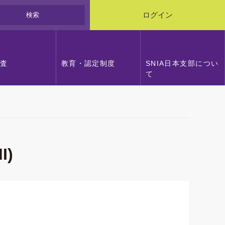
検索
ログイン
調査
教育・認定制度
SNIA日本支部につい
て
I)