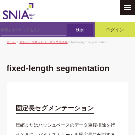
SNIA
検索
ログイン
ホーム
>
ストレージネットワーキング用語集
> fixed-length segmentation
fixed-length segmentation
固定長セグメンテーション
圧縮またはハッシュベースのデータ重複排除を行
うときに，バイトストリームを固定長に分割する