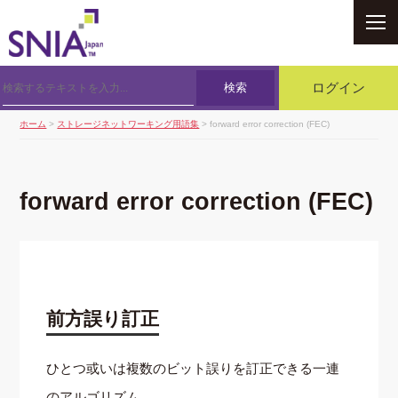
SNIA
検索
ログイン
ホーム
>
ストレージネットワーキング用語集
> forward error correction (FEC)
forward error correction (FEC)
前方誤り訂正
ひとつ或いは複数のビット誤りを訂正できる一連
のアルゴリズム。