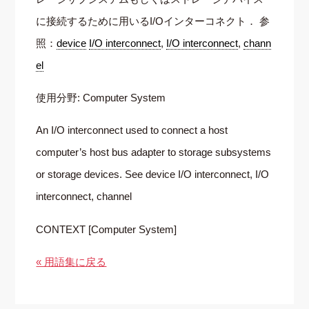
に接続するために用いるI/Oインターコネクト． 参
照：
device
I/O interconnect
,
I/O interconnect
,
chann
el
使用分野: Computer System
An I/O interconnect used to connect a host
computer’s host bus adapter to storage subsystems
or storage devices. See device I/O interconnect, I/O
interconnect, channel
CONTEXT [Computer System]
« 用語集に戻る