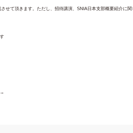
載させて頂きます。ただし、招待講演、SNIA日本支部概要紹介に
す
→